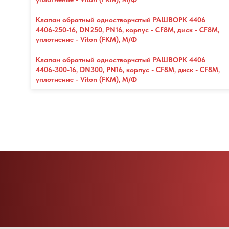
Клапан обратный одностворчатый РАШВОРК 4406
4406-250-16, DN250, PN16, корпус - CF8M, диск - CF8М,
уплотнение - Viton (FKM), М/Ф
Клапан обратный одностворчатый РАШВОРК 4406
4406-300-16, DN300, PN16, корпус - CF8M, диск - CF8М,
уплотнение - Viton (FKM), М/Ф