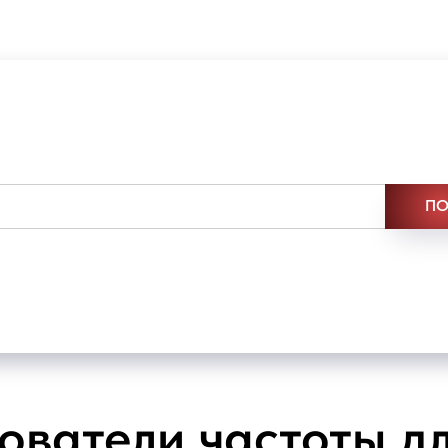
ПО
ватели частоты д