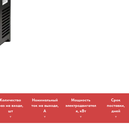
Количество
Номинальный
Мощность
Срок
аз на входе,
ток на выходе,
электродвигател
поставки,
шт
A
я, кВт
дней