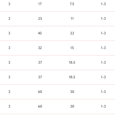
3
17
7.5
1-3
3
25
11
1-3
3
45
22
1-3
3
32
15
1-3
3
37
18.5
1-3
3
37
18.5
1-3
3
60
30
1-3
3
60
30
1-3