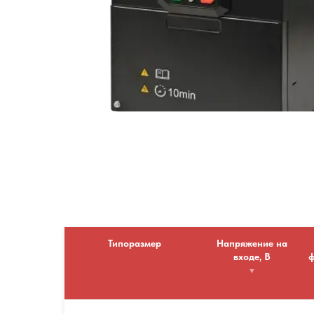
Типоразмер
Напряжение на
входе, В
ф