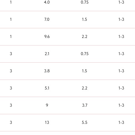
1
4.0
0.75
1-3
1
7.0
1.5
1-3
1
9.6
2.2
1-3
3
2.1
0.75
1-3
3
3.8
1.5
1-3
3
5.1
2.2
1-3
3
9
3.7
1-3
3
13
5.5
1-3