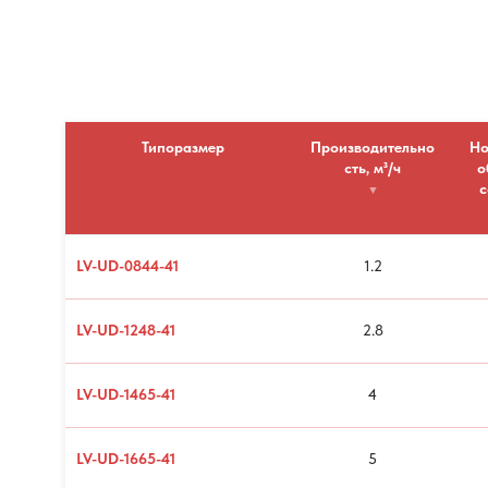
Типоразмер
Производительно
Но
сть, м³/ч
о
с
LV-UD-0844-41
1.2
LV-UD-1248-41
2.8
LV-UD-1465-41
4
LV-UD-1665-41
5